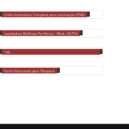
LINHA DE LAMINAÇÃO
Linha Automática Completa para Laminação (PVB)
LINHA DE LAPIDAÇÃO
Lapidadora Retilínea Periférica – Mod.: LR-PY4
FURADEIRA DUPLO CABEÇOTE
Furadeira Duplo Cabeçote Semi-Automática – Mod. ZK-
130
MPERADOS
FORNOS DE TÊMPERA
Forno Horizontal para Têmpera