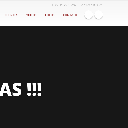
|
(55 11) 2501-5197
(55 11) 98106-3377
CLIENTES
VIDEOS
FOTOS
CONTATO
S !!!