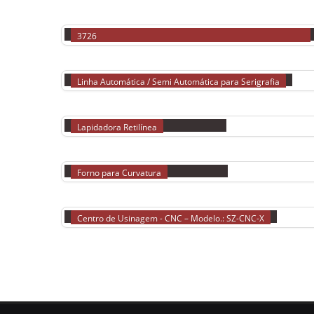
MÁQUINAS DE CORTE
Máquina de Corte para Vidros Laminados – Mod. SZ-LAM
3726
LINHA DE SERIGRAFIA
Linha Automática / Semi Automática para Serigrafia
LAPIDADORAS RETILINEAS
Lapidadora Retilínea
FORNO PARA CURVATURA
Forno para Curvatura
CENTRO DE USINAGEM CNC
Centro de Usinagem - CNC – Modelo.: SZ-CNC-X