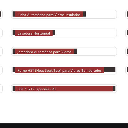
LINHA PARA INSULADOS
Linha Automática para Vidros Insulados
LAVADORAS
Lavadora Horizontal
JATEADORA AUTOMÁTICA
Jateadora Automática para Vidros
FORNO HST (HEAT SOAK TEST) PARA VIDROS TE
Forno HST (Heat Soak Test) para Vidros Temperados
BISELADORAS
Biseladoras Retilíneas Automáticas – Mod.: SZ-XB-351 /
361 / 371 (Especiais - A)