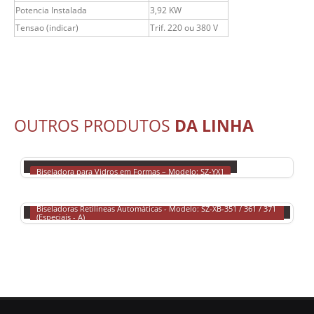
Potencia Instalada
3,92 KW
Tensao (indicar)
Trif. 220 ou 380 V
OUTROS PRODUTOS
DA LINHA
BISELADORA PARA VIDROS EM FORMAS – MODELO: SZ-YX1
Biseladora para Vidros em Formas – Modelo: SZ-YX1
BISELADORAS RETILÍ­NEAS AUTOMÁTICAS - MODELO: SZ-XB-351 / 361 / 371 (ESPECIAIS - A)
Biseladoras Retilí­neas Automáticas - Modelo: SZ-XB-351 / 361 / 371
(Especiais - A)