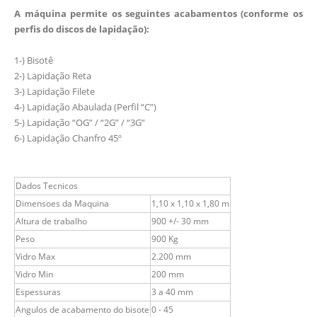
A máquina permite os seguintes acabamentos (conforme os
perfis do discos de lapidação):
1-) Bisotê
2-) Lapidação Reta
3-) Lapidação Filete
4-) Lapidação Abaulada (Perfil “C”)
5-) Lapidação “OG” / “2G” / “3G”
6-) Lapidação Chanfro 45º
Dados Tecnicos
Dimensoes da Maquina
1,10 x 1,10 x 1,80 m
Altura de trabalho
900 +/- 30 mm
Peso
900 Kg
Vidro Max
2.200 mm
Vidro Min
200 mm
Espessuras
3 a 40 mm
Angulos de acabamento do bisote
0 - 45