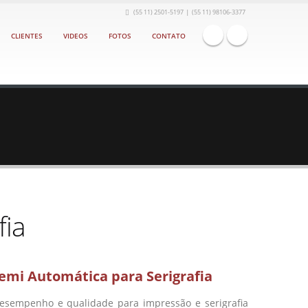
|
(55 11) 2501-5197
(55 11) 98106-3377
CLIENTES
VIDEOS
FOTOS
CONTATO
fia
emi Automática para Serigrafia
 desempenho e qualidade para impressão e serigrafia