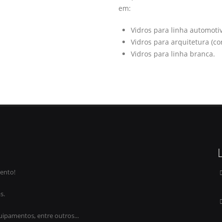
em:
Vidros para linha automoti
Vidros para arquitetura (con
Vidros para linha branca.
ento!
s.
ipamentos, entre outros...