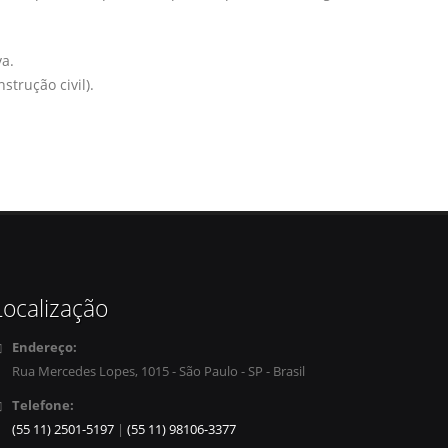
va.
strução civil).
Localização
Endereço:
Rua Mercedes Lopes, 1015 - São Paulo - SP - Brasil
Telefone:
(55 11) 2501-5197
|
(55 11) 98106-3377